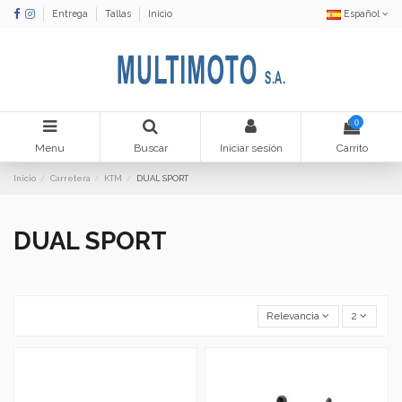
Entrega
Tallas
Inicio
Español
0
Menu
Buscar
Iniciar sesión
Carrito
Inicio
Carretera
KTM
DUAL SPORT
DUAL SPORT
Relevancia
2