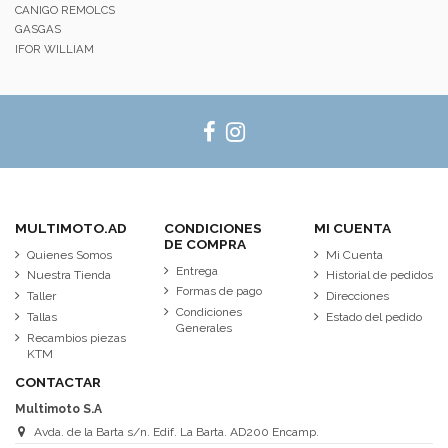
CANIGO REMOLCS
GASGAS
IFOR WILLIAM
MULTIMOTO.AD
CONDICIONES
MI CUENTA
DE COMPRA
Quienes Somos
Mi Cuenta
Entrega
Nuestra Tienda
Historial de pedidos
Formas de pago
Taller
Direcciones
Condiciones
Tallas
Estado del pedido
Generales
Recambios piezas
KTM
CONTACTAR
Multimoto S.A
Avda. de la Barta s/n. Edif. La Barta. AD200 Encamp.