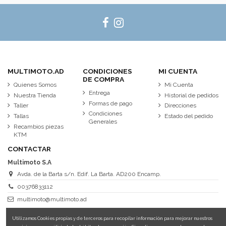
MULTIMOTO.AD
CONDICIONES
MI CUENTA
DE COMPRA
Quienes Somos
Mi Cuenta
Entrega
Nuestra Tienda
Historial de pedidos
Formas de pago
Taller
Direcciones
Condiciones
Tallas
Estado del pedido
Generales
Recambios piezas
KTM
CONTACTAR
Multimoto S.A
Avda. de la Barta s/n. Edif. La Barta. AD200 Encamp.
00376833112
multimoto@multimoto.ad
Utilizamos Cookies propias y de terceros para recopilar información para mejorar nuestros