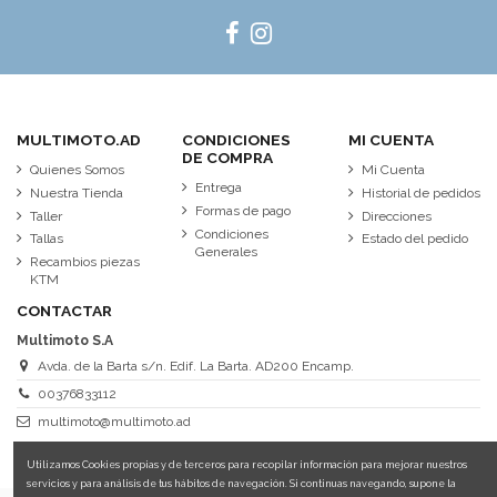
MULTIMOTO.AD
CONDICIONES
MI CUENTA
DE COMPRA
Quienes Somos
Mi Cuenta
Entrega
Nuestra Tienda
Historial de pedidos
Formas de pago
Taller
Direcciones
Condiciones
Tallas
Estado del pedido
Generales
Recambios piezas
KTM
CONTACTAR
Multimoto S.A
Avda. de la Barta s/n. Edif. La Barta. AD200 Encamp.
00376833112
multimoto@multimoto.ad
Utilizamos Cookies propias y de terceros para recopilar información para mejorar nuestros
servicios y para análisis de tus hábitos de navegación. Si continuas navegando, supone la