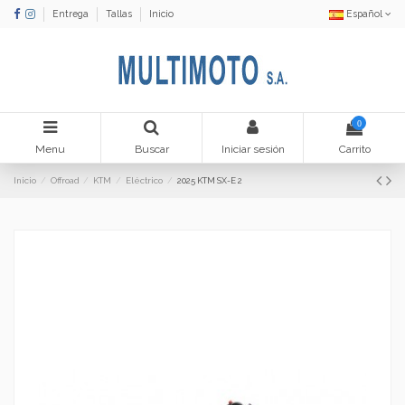
Entrega
Tallas
Inicio
Español
0
Menu
Buscar
Iniciar sesión
Carrito
Inicio
Offroad
KTM
Eléctrico
2025 KTM SX-E 2