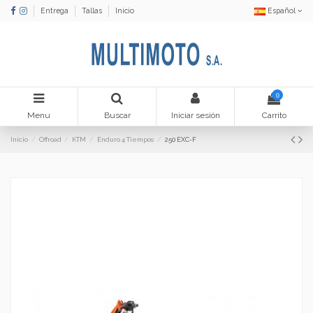
Entrega
Tallas
Inicio
Español
0
Menu
Buscar
Iniciar sesión
Carrito
Inicio
Offroad
KTM
Enduro 4 Tiempos
250 EXC-F